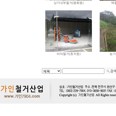
상가내부철거(평화동)
벽
바닥철거(효자동)
농가